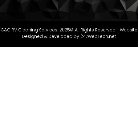
C&C RV Cleaning Services. 2025© All Rights Reserved. | Website
Designed & Developed by 247WebTech.net