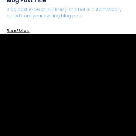
Blog Post Title
Blog post excerpt [1-2 lines]. This text is automatically
pulled from your existing blog post.
Read More